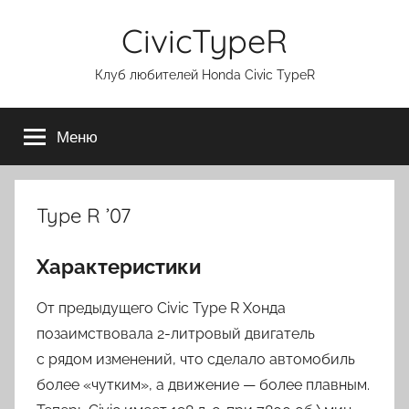
Перейти
CivicTypeR
к
содержимому
Клуб любителей Honda Civic TypeR
Меню
Type R ’07
Характеристики
От предыдущего Civic Type R Хонда
позаимствовала 2-литровый двигатель
с рядом изменений, что сделало автомобиль
более «чутким», а движение — более плавным.