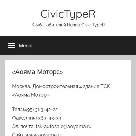
Перейти
CivicTypeR
к
содержимому
Клуб любителей Honda Civic TypeR
Меню
«Аояма Моторс»
Москва, Домостроительная 4 здание ТСК
«Аояма Мотор»
Тел.: (495) 363-42-22
Факс: (495) 363-43-33
Эл. почта: tsk-autosale@aoyama.ru
Сайт: www.aoyama.ru